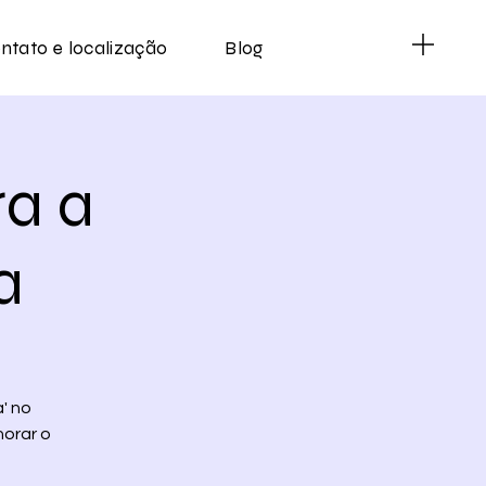
ntato e localização
Blog
a a
a
' no
horar o