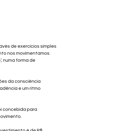
avés de exercícios simples 
anto nos movimentamos. 
, numa forma de 
ões da consciência 
adência e um ritmo 
oi concebida para 
movimento.
investimento é de R$ 