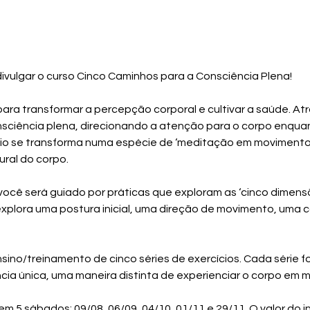
ivulgar o curso Cinco Caminhos para a Consciência Plena!
ara transformar a percepção corporal e cultivar a saúde. Atr
sciência plena, direcionando a atenção para o corpo enqu
io se transforma numa espécie de ‘meditação em movimento’
ral do corpo.
você será guiado por práticas que exploram as ‘cinco dimens
xplora uma postura inicial, uma direção de movimento, uma c
ino/treinamento de cinco séries de exercícios. Cada série f
cia única, uma maneira distinta de experienciar o corpo em 
m 5 sábados: 09/08, 06/09, 04/10, 01/11 e 29/11. O valor do 