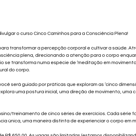
ivulgar o curso Cinco Caminhos para a Consciência Plena!
ara transformar a percepção corporal e cultivar a saúde. Atr
sciência plena, direcionando a atenção para o corpo enqu
io se transforma numa espécie de ‘meditação em movimento’
ral do corpo.
você será guiado por práticas que exploram as ‘cinco dimens
xplora uma postura inicial, uma direção de movimento, uma c
ino/treinamento de cinco séries de exercícios. Cada série f
cia única, uma maneira distinta de experienciar o corpo em 
de R$ 650,00. As vagas são limitadas (estamos disponibilizando