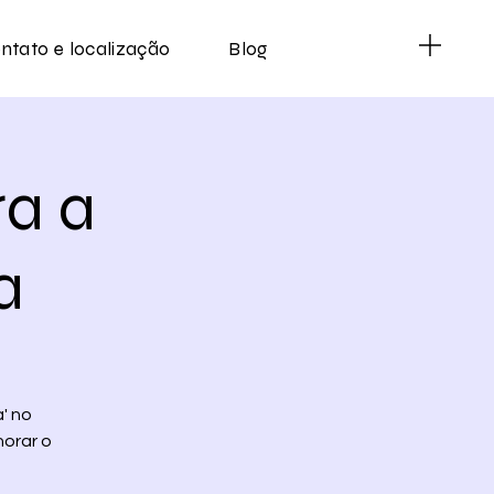
ntato e localização
Blog
a a
a
' no
horar o