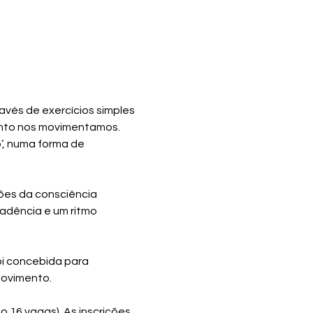
avés de exercícios simples 
anto nos movimentamos. 
, numa forma de 
ões da consciência 
adência e um ritmo 
oi concebida para 
movimento.
 16 vagas). As inscrições 